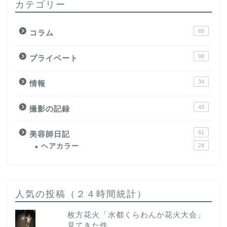
カテゴリー
69
コラム
98
プライベート
34
情報
43
撮影の記録
61
美容師日記
ヘアカラー
24
人気の投稿（２４時間統計）
枚方花火「水都くらわんか花火大会」
見てきた件