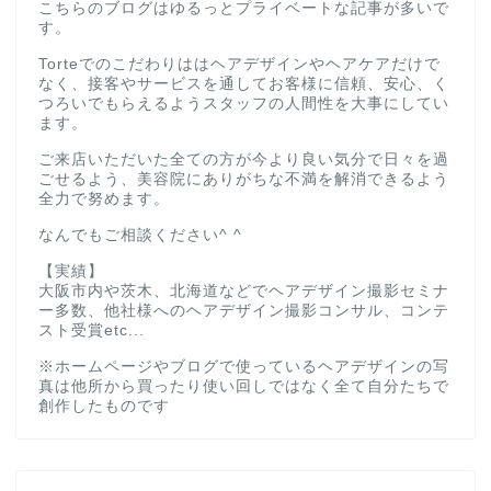
こちらのブログはゆるっとプライベートな記事が多いで
す。
Torteでのこだわりははヘアデザインやヘアケアだけで
なく、接客やサービスを通してお客様に信頼、安心、く
つろいでもらえるようスタッフの人間性を大事にしてい
ます。
ご来店いただいた全ての方が今より良い気分で日々を過
ごせるよう、美容院にありがちな不満を解消できるよう
全力で努めます。
なんでもご相談ください^ ^
【実績】
大阪市内や茨木、北海道などでヘアデザイン撮影セミナ
ー多数、他社様へのヘアデザイン撮影コンサル、コンテ
スト受賞etc...
※ホームページやブログで使っているヘアデザインの写
真は他所から買ったり使い回しではなく全て自分たちで
創作したものです