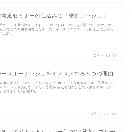
北海道セミナーの仕込みで「極艶アッシュ」
日から北海道へ旅立ちます。 これですね。 いつも大阪でセミナーさせて
らってるので初の地方セミナーにドキドキワクワク！ 毎回壇上に上がら
てお話 …
2017-10-15
シースルーアッシュをオススメする５つの理由
方市の美容院でアッシュといえば「Torte」 と言えるレベルに昇華すべく
々アッシュを染めているわけですが 最近の傾向として人気なのが、グレ
すぎるよりも“透明感”の …
2017-09-23
【N.（エヌドット）カラー】2017秋冬はブルー