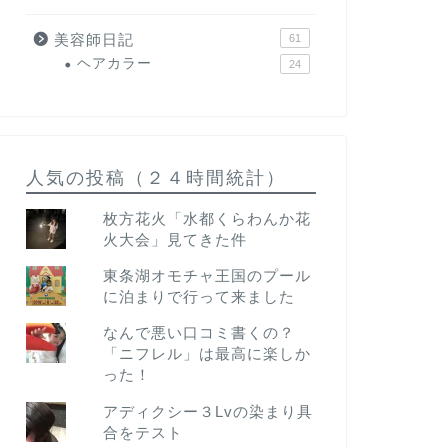
美容師日記
61
ヘアカラー
24
人気の投稿（２４時間統計）
枚方花火「水都くらわんか花
火大会」見てきた件
東条湖オモチャ王国のプール
に泊まりで行って来ました
なんで悪い口コミ書くの？
「ニフレル」は最高に楽しか
った！
アディクシー３Lvの染まり具
合をテスト