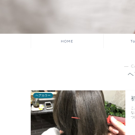
HOME
T
― C
ヘ
ヘアカラー
こ
な
つ