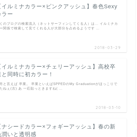
【イルミナカラー×ピンクアッシュ】春色Sexy
カラー
くのブログの検索流入（ネットサーフィンしてくる人）は... イルミナカ
ー関係で検索して見てくれる人が大部分を占めるようです …
2018-03-29
【イルミナカラー×チェリーアッシュ】高校卒
業と同時に初カラー！
月と言えば 卒業。 卒業といえばSPPEDのMy Graduationがほっこりで
たねぇ(古) あ 一応貼っときますね( …
2018-03-10
【ナシードカラー×フォギーアッシュ】春の新
色潤いと透明感