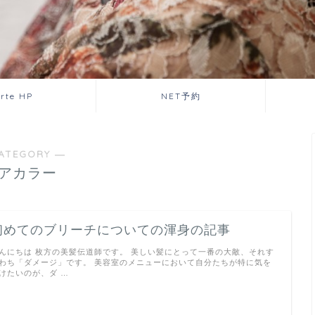
orte HP
NET予約
ATEGORY ―
アカラー
初めてのブリーチについての渾身の記事
んにちは 枚方の美髪伝道師です。 美しい髪にとって一番の大敵、それす
わち「ダメージ」です。 美容室のメニューにおいて自分たちが特に気を
けたいのが、ダ …