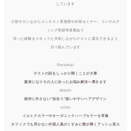
しています
小型サロンながらコンテスト受賞歴や外部セミナー、コンサルテ
ィング実績等多数あり
培った経験をスタッフと共有しながらゲストに還元できるよう
日々励んでいます
-Personal-
ゲストの話をしっかり聞くことが大事
親身になりその人に合ったお悩み解決へ導きます
-Match-
絶対に外さない”似合う”扱いやすいヘアデザイン
-color-
イルミナカラーやオーガニックハーブカラーを常備
オフィスでも浮かない外国人風のくすみに艶が輝くアッシュ系カ