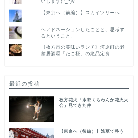
いします(^_^)v
【東京へ（前編）】スカイツリーへ
ヘアドネーションしたことと、思考す
るということ。
《枚方市の美味いランチ》河原町の老
舗居酒屋「たこ柾」の絶品定食
最近の投稿
枚方花火「水都くらわんか花火大
会」見てきた件
【東京へ（後編）】浅草で整う