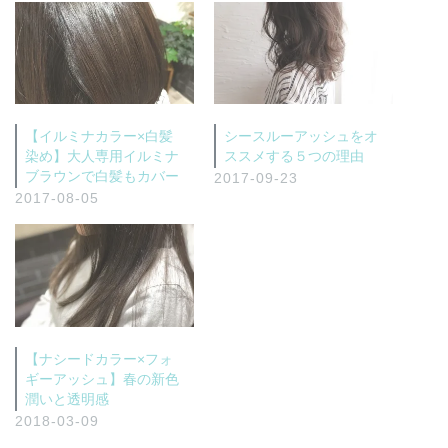
【イルミナカラー×白髪
シースルーアッシュをオ
染め】大人専用イルミナ
ススメする５つの理由
ブラウンで白髪もカバー
2017-09-23
2017-08-05
【ナシードカラー×フォ
ギーアッシュ】春の新色
潤いと透明感
2018-03-09