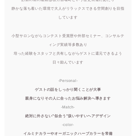
静かな落ち着いた環境で大人がリラックスできる空間創りを目指
しています
小型サロンながらコンテスト受賞歴や外部セミナー、コンサルテ
ィング実績等多数あり
培った経験をスタッフと共有しながらゲストに還元できるよう
日々励んでいます
-Personal-
ゲストの話をしっかり聞くことが大事
親身になりその人に合ったお悩み解決へ導きます
-Match-
絶対に外さない”似合う”扱いやすいヘアデザイン
-color-
イルミナカラーやオーガニックハーブカラーを常備