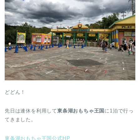
どどん！
先日は連休を利用して
東条湖おもちゃ王国
に1泊で行っ
てきました。
東条湖おもちゃ王国公式HP