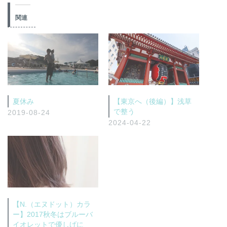
関連
夏休み
【東京へ（後編）】浅草
で整う
2019-08-24
2024-04-22
【N.（エヌドット）カラ
ー】2017秋冬はブルーバ
イオレットで優しげに