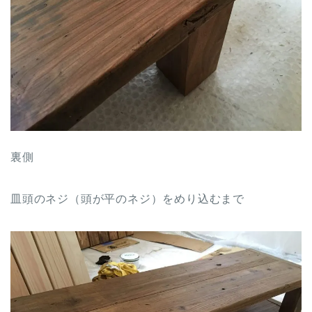
裏側
皿頭のネジ（頭が平のネジ）をめり込むまで