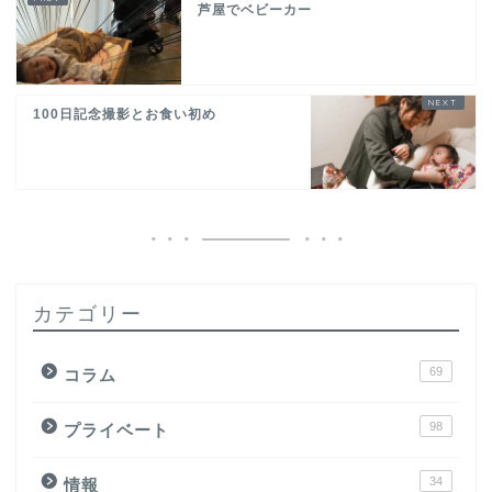
芦屋でベビーカー
100日記念撮影とお食い初め
カテゴリー
69
コラム
98
プライベート
34
情報