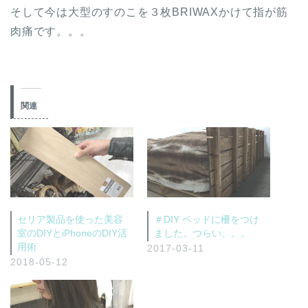
そして今は大型のすのこを３枚BRIWAXかけて指が筋
肉痛です。。。
関連
セリア製品を使った美容
＃DIY ベッドに柵をつけ
室のDIYとiPhoneのDIY活
ました。つらい。。。
用術
2017-03-11
2018-05-12