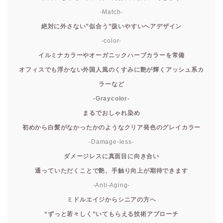
-Match-
絶対に外さない”似合う”扱いやすいヘアデザイン
-color-
イルミナカラーやオーガニックハーブカラーを常備
オフィスでも浮かない外国人風のくすみに艶が輝くアッシュ系カ
ラーなど
-Graycolor-
まるでおしゃれ染め
初めから白髪がなかったかのようなクリア発色のグレイカラー
-Damage-less-
ダメージレスに真面目に向き合い
通っていただくことで艶、手触り向上が期待できます
-Anti-Aging-
ミドルエイジからシニアの方へ
“ずっと若々しく”いてもらえる技術アプローチ