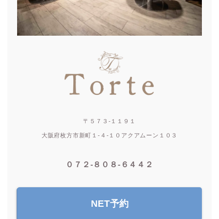
〒５７３-１１９１
大阪府枚方市新町１-４-１０アクアムーン１０３
０７２-８０８-６４４２
NET予約