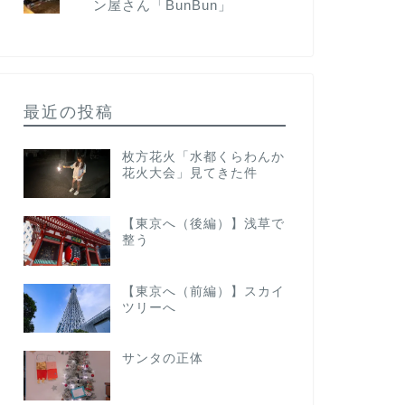
ン屋さん「BunBun」
最近の投稿
枚方花火「水都くらわんか
花火大会」見てきた件
【東京へ（後編）】浅草で
整う
【東京へ（前編）】スカイ
ツリーへ
サンタの正体