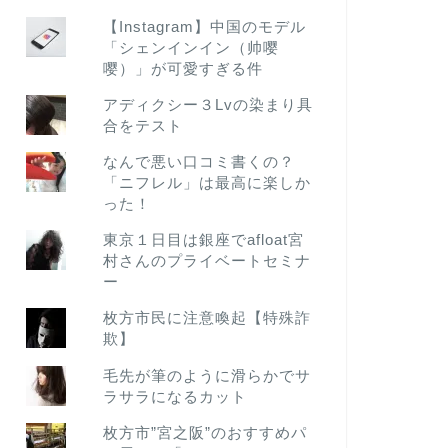
【Instagram】中国のモデル
「シェンインイン（帅嘤
嘤）」が可愛すぎる件
アディクシー３Lvの染まり具
合をテスト
なんで悪い口コミ書くの？
「ニフレル」は最高に楽しか
った！
東京１日目は銀座でafloat宮
村さんのプライベートセミナ
ー
枚方市民に注意喚起【特殊詐
欺】
毛先が筆のように滑らかでサ
ラサラになるカット
枚方市”宮之阪”のおすすめパ