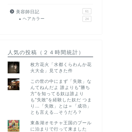
美容師日記
61
ヘアカラー
24
人気の投稿（２４時間統計）
枚方花火「水都くらわんか花
火大会」見てきた件
この世の中にまず「失敗」な
んてねんだよ 誰よりも”勝ち
方”を知ってる奴は誰より
も”失敗”を経験した奴だ つま
り…「失敗」とは＝「成功」
とも言える…そうだろ？
東条湖オモチャ王国のプール
に泊まりで行って来ました