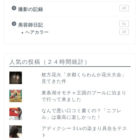
43
撮影の記録
61
美容師日記
ヘアカラー
24
人気の投稿（２４時間統計）
枚方花火「水都くらわんか花火大会」
見てきた件
東条湖オモチャ王国のプールに泊まり
で行って来ました
なんで悪い口コミ書くの？「ニフレ
ル」は最高に楽しかった！
アディクシー３Lvの染まり具合をテス
ト