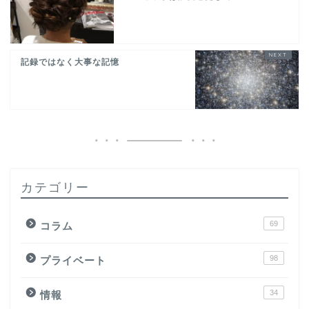
記録ではなく大事な記憶
カテゴリー
69
コラム
98
プライベート
34
情報