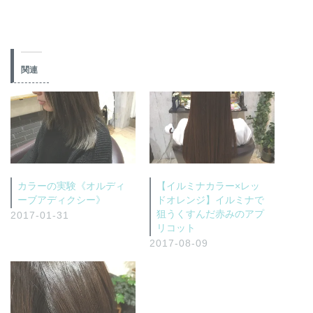
関連
カラーの実験《オルディ
【イルミナカラー×レッ
ーブアディクシー》
ドオレンジ】イルミナで
狙うくすんだ赤みのアプ
2017-01-31
リコット
2017-08-09