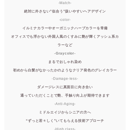
-Match-
絶対に外さない”似合う”扱いやすいヘアデザイン
-color-
イルミナカラーやオーガニックハーブカラーを常備
オフィスでも浮かない外国人風のくすみに艶が輝くアッシュ系カ
ラーなど
-Graycolor-
まるでおしゃれ染め
初めから白髪がなかったかのようなクリア発色のグレイカラー
-Damage-less-
ダメージレスに真面目に向き合い
通っていただくことで艶、手触り向上が期待できます
-Anti-Aging-
ミドルエイジからシニアの方へ
“ずっと若々しく”いてもらえる技術アプローチ
-High class-