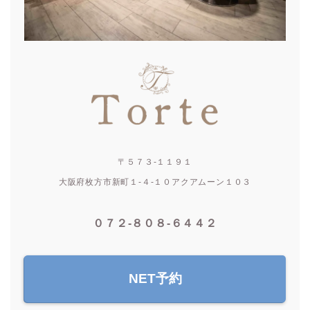
〒５７３-１１９１
大阪府枚方市新町１-４-１０アクアムーン１０３
０７２-８０８-６４４２
NET予約