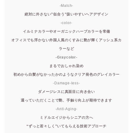
-Match-
絶対に外さない”似合う”扱いやすいヘアデザイン
-color-
イルミナカラーやオーガニックハーブカラーを常備
オフィスでも浮かない外国人風のくすみに艶が輝くアッシュ系カ
ラーなど
-Graycolor-
まるでおしゃれ染め
初めから白髪がなかったかのようなクリア発色のグレイカラー
-Damage-less-
ダメージレスに真面目に向き合い
通っていただくことで艶、手触り向上が期待できます
-Anti-Aging-
ミドルエイジからシニアの方へ
“ずっと若々しく”いてもらえる技術アプローチ