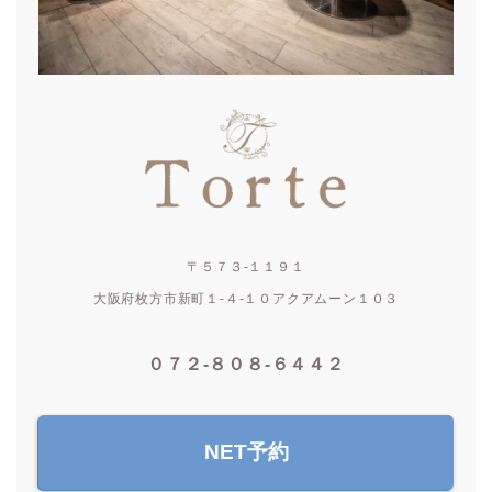
〒５７３-１１９１
大阪府枚方市新町１-４-１０アクアムーン１０３
０７２-８０８-６４４２
NET予約