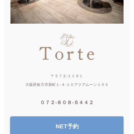
〒５７３-１１９１
大阪府枚方市新町１-４-１０アクアムーン１０３
０７２-８０８-６４４２
NET予約