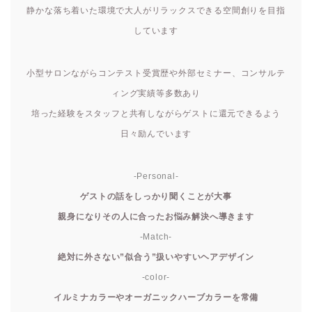
静かな落ち着いた環境で大人がリラックスできる空間創りを目指
しています
小型サロンながらコンテスト受賞歴や外部セミナー、コンサルテ
ィング実績等多数あり
培った経験をスタッフと共有しながらゲストに還元できるよう
日々励んでいます
-Personal-
ゲストの話をしっかり聞くことが大事
親身になりその人に合ったお悩み解決へ導きます
-Match-
絶対に外さない”似合う”扱いやすいヘアデザイン
-color-
イルミナカラーやオーガニックハーブカラーを常備