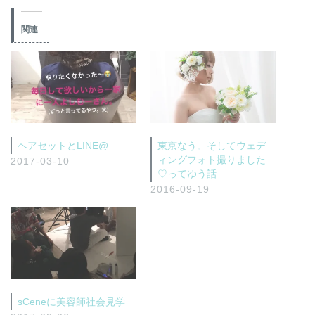
関連
ヘアセットとLINE@
東京なう。そしてウェデ
ィングフォト撮りました
2017-03-10
♡ってゆう話
2016-09-19
sCeneに美容師社会見学