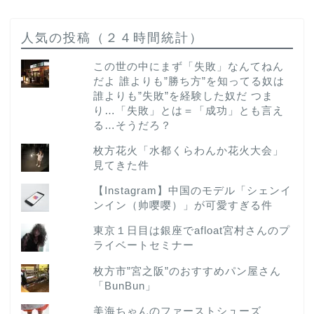
人気の投稿（２４時間統計）
この世の中にまず「失敗」なんてねん
だよ 誰よりも”勝ち方”を知ってる奴は
誰よりも”失敗”を経験した奴だ つま
り…「失敗」とは＝「成功」とも言え
る…そうだろ？
枚方花火「水都くらわんか花火大会」
見てきた件
【Instagram】中国のモデル「シェンイ
ンイン（帅嘤嘤）」が可愛すぎる件
東京１日目は銀座でafloat宮村さんのプ
ライベートセミナー
枚方市”宮之阪”のおすすめパン屋さん
「BunBun」
美海ちゃんのファーストシューズ