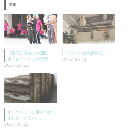
関連
【美海】初めての運動
フクロウは縁起が良い
会！と１１ヶ月の奇跡
2017-06-11
2017-10-12
＃DIY ベッドに柵をつけ
ました。つらい。。。
2017-03-11