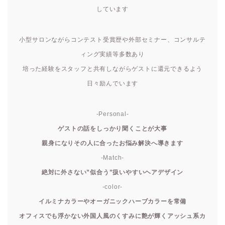
しています
小型サロンながらコンテスト受賞歴や外部セミナー、コンサルテ
ィング実績等多数あり
培った経験をスタッフと共有しながらゲストに還元できるよう
日々励んでいます
-Personal-
ゲストの話をしっかり聞くことが大事
親身になりその人に合ったお悩み解決へ導きます
-Match-
絶対に外さない”似合う”扱いやすいヘアデザイン
-color-
イルミナカラーやオーガニックハーブカラーを常備
オフィスでも浮かない外国人風のくすみに艶が輝くアッシュ系カ