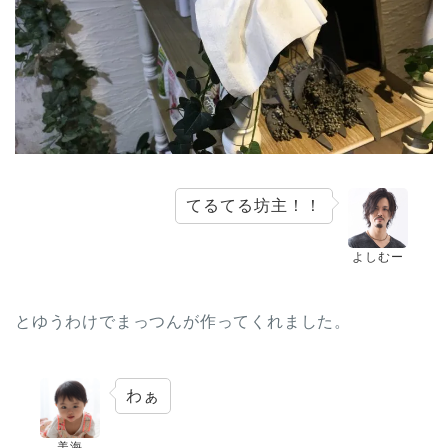
てるてる坊主！！
よしむー
とゆうわけでまっつんが作ってくれました。
わぁ
美海