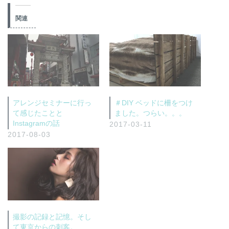
関連
アレンジセミナーに行っ
＃DIY ベッドに柵をつけ
て感じたことと
ました。つらい。。。
Instagramの話
2017-03-11
2017-08-03
撮影の記録と記憶。そし
て東京からの刺客。