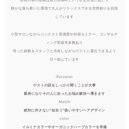
お店の前の道路は枚方宿場町という歴史街道にあたり
静かな落ち着いた環境で大人がリラックスできる空間創りを目指
しています
小型サロンながらコンテスト受賞歴や外部セミナー、コンサルテ
ィング実績等多数あり
培った経験をスタッフと共有しながらゲストに還元できるよう
日々励んでいます
-Personal-
ゲストの話をしっかり聞くことが大事
親身になりその人に合ったお悩み解決へ導きます
-Match-
絶対に外さない”似合う”扱いやすいヘアデザイン
-color-
イルミナカラーやオーガニックハーブカラーを常備