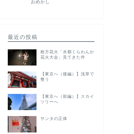
おめかし
最近の投稿
枚方花火「水都くらわんか
花火大会」見てきた件
【東京へ（後編）】浅草で
整う
【東京へ（前編）】スカイ
ツリーへ
サンタの正体