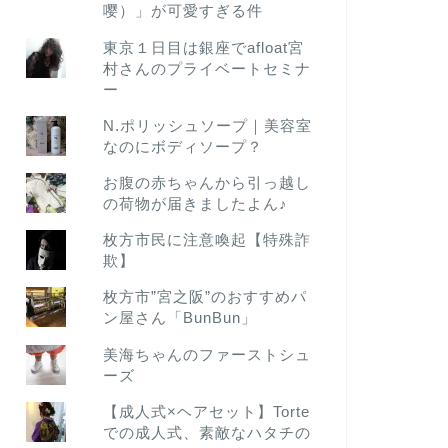
嘤）」が可愛すぎる件
東京１日目は銀座でafloat宮
村さんのプライベートセミナ
ー
N.ポリッシュソープ｜美容室
なのにボディソープ？
お腹の赤ちゃんから引っ越し
の荷物が届きましたよん♪
枚方市民に注意喚起【特殊詐
欺】
枚方市”宮之阪”のおすすめパ
ン屋さん「BunBun」
美海ちゃんのファーストシュ
ーズ
【成人式×ヘアセット】Torte
での成人式、素敵なハタチの