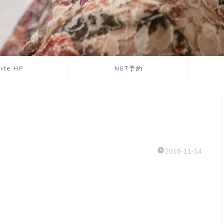
orte HP
NET予約
2018-11-14