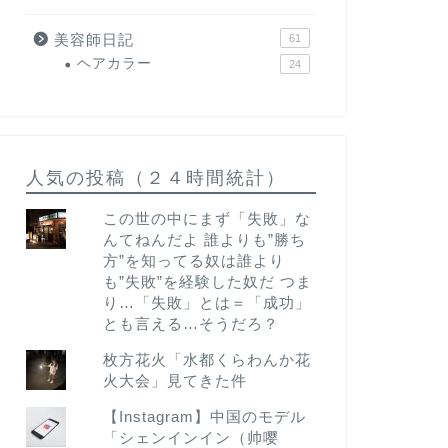
美容師日記
61
ヘアカラー
24
人気の投稿（２４時間統計）
この世の中にまず「失敗」な
んてねんだよ 誰よりも”勝ち
方”を知ってる奴は誰より
も”失敗”を経験した奴だ つま
り…「失敗」とは＝「成功」
とも言える…そうだろ？
枚方花火「水都くらわんか花
火大会」見てきた件
【Instagram】中国のモデル
「シェンインイン（帅嘤