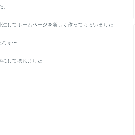
た。
外注してホームページを新しく作ってもらいました。
たなぁ〜
年にして壊れました。