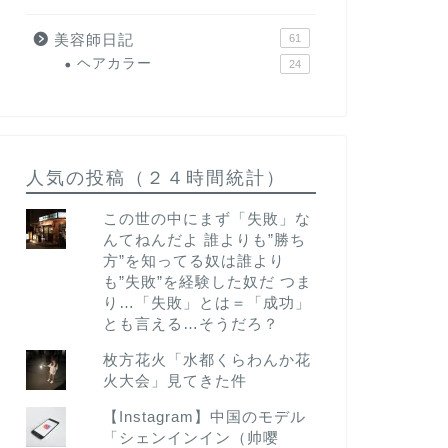
美容師日記
61
ヘアカラー
24
人気の投稿（２４時間統計）
この世の中にまず「失敗」な
んてねんだよ 誰よりも”勝ち
方”を知ってる奴は誰より
も”失敗”を経験した奴だ つま
り…「失敗」とは＝「成功」
とも言える…そうだろ？
枚方花火「水都くらわんか花
火大会」見てきた件
【Instagram】中国のモデル
「シェンインイン（帅嘤