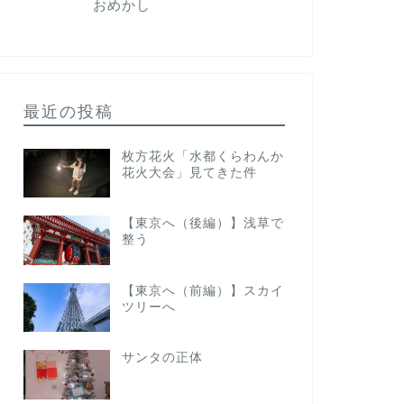
おめかし
最近の投稿
枚方花火「水都くらわんか
花火大会」見てきた件
【東京へ（後編）】浅草で
整う
【東京へ（前編）】スカイ
ツリーへ
サンタの正体