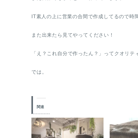
IT素人の上に営業の合間で作成してるので時
また出来たら見てやってください！
「え？これ自分で作ったん？」ってクオリテ
では。
関連