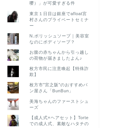
嘤）」が可愛すぎる件
東京１日目は銀座でafloat宮
村さんのプライベートセミナ
ー
N.ポリッシュソープ｜美容室
なのにボディソープ？
お腹の赤ちゃんから引っ越し
の荷物が届きましたよん♪
枚方市民に注意喚起【特殊詐
欺】
枚方市”宮之阪”のおすすめパ
ン屋さん「BunBun」
美海ちゃんのファーストシュ
ーズ
【成人式×ヘアセット】Torte
での成人式、素敵なハタチの