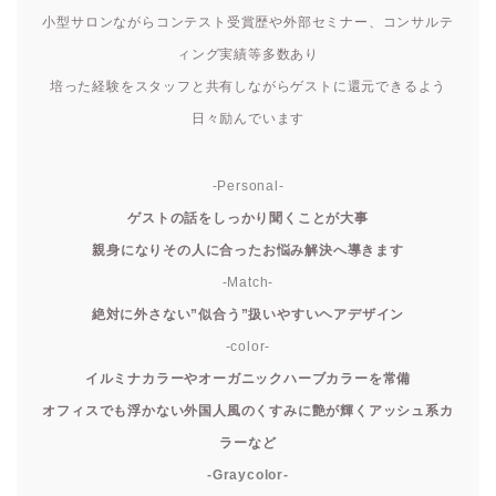
小型サロンながらコンテスト受賞歴や外部セミナー、コンサルテ
ィング実績等多数あり
培った経験をスタッフと共有しながらゲストに還元できるよう
日々励んでいます
-Personal-
ゲストの話をしっかり聞くことが大事
親身になりその人に合ったお悩み解決へ導きます
-Match-
絶対に外さない”似合う”扱いやすいヘアデザイン
-color-
イルミナカラーやオーガニックハーブカラーを常備
オフィスでも浮かない外国人風のくすみに艶が輝くアッシュ系カ
ラーなど
-Graycolor-