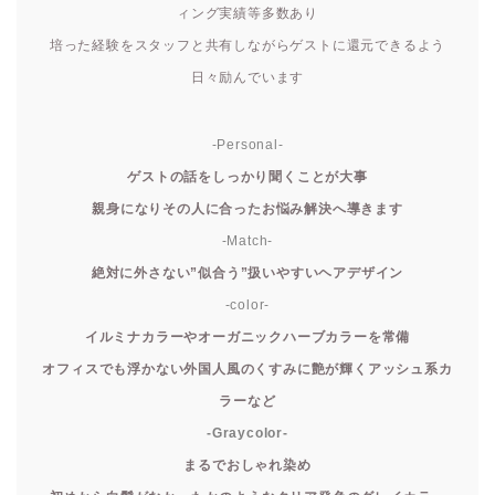
ィング実績等多数あり
培った経験をスタッフと共有しながらゲストに還元できるよう
日々励んでいます
-Personal-
ゲストの話をしっかり聞くことが大事
親身になりその人に合ったお悩み解決へ導きます
-Match-
絶対に外さない”似合う”扱いやすいヘアデザイン
-color-
イルミナカラーやオーガニックハーブカラーを常備
オフィスでも浮かない外国人風のくすみに艶が輝くアッシュ系カ
ラーなど
-Graycolor-
まるでおしゃれ染め