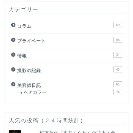
カテゴリー
69
コラム
98
プライベート
34
情報
43
撮影の記録
61
美容師日記
ヘアカラー
24
人気の投稿（２４時間統計）
枚方花火「水都くらわんか花火大会」