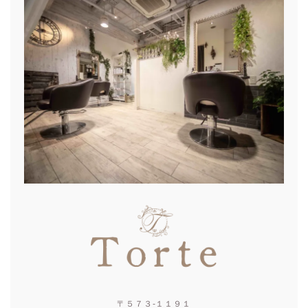
〒５７３-１１９１